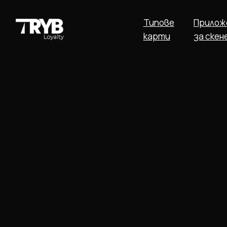
Типове
Прилож
карти
за скен