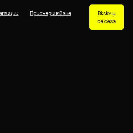
атиции
Присъединяване
Включи
се сега