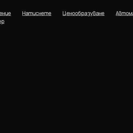
ение
Натиснете
Ценообразуване
Автом
ер